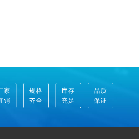
厂家
规格
库存
品质
直销
齐全
充足
保证