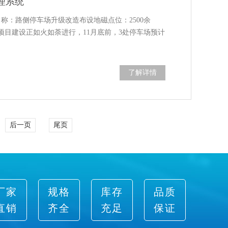
理系统
名称：路侧停车场升级改造布设地磁点位：2500余
P项目建设正如火如荼进行，11月底前，3处停车场预计
了解详情
后一页
尾页
厂家
规格
库存
品质
直销
齐全
充足
保证