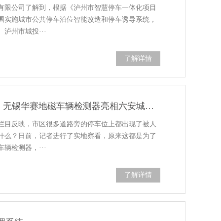
有限公司了解到，根据《泸州市智慧停车一体化项目
围实施城市公共停车泊位智能改造和停车诱导系统，
泸州市城投···
了解详情
安徽六安 | 车位玩起高科技 ，无锡华赛地磁车辆检测器亮相六安城区！
栏目反映，市区很多道路旁的停车位上都出现了被人
什么？日前，记者进行了实地察看，原来这都是为了
辆检测器，···
了解详情