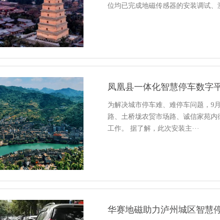
位均已完成地磁传感器的安装调试、测·
凤凰县一体化智慧停车数字
为解决城市停车难、难停车问题，9
路、土桥垅农贸市场路、诚信家苑内
工作。 据了解，此次安装主···
华赛地磁助力泸州城区智慧停