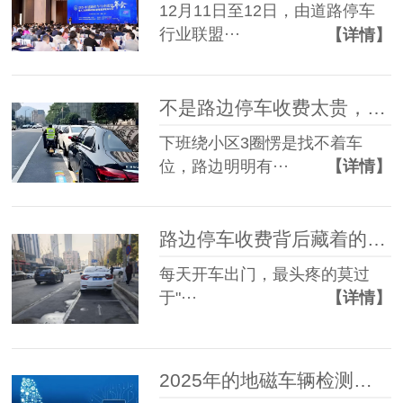
12月11日至12日，由道路停车
行业联盟···
【详情】
不是路边停车收费太贵，是免费太“贵”——看完这篇你就懂了
下班绕小区3圈愣是找不着车
位，路边明明有···
【详情】
路边停车收费背后藏着的"黑科技"：90%车主都没看到的硬核好处
每天开车出门，最头疼的莫过
于"···
【详情】
2025年的地磁车辆检测器为什么从NB-IOT逐步改用CAT.1的了？