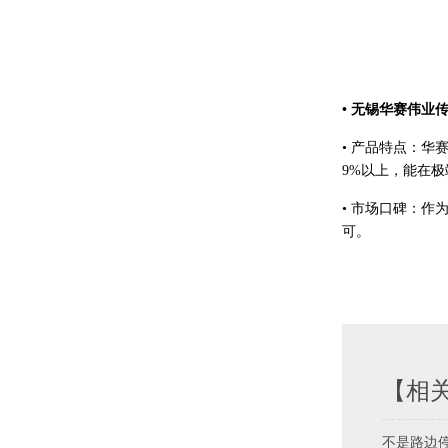
• 无锡华赛伟业
• 产品特点：华
9%以上，能在
• 市场口碑：
可。
【相
不是路边